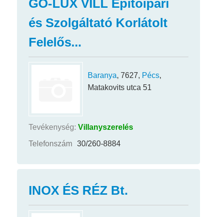
GO-LUX VILL Építőipari
és Szolgáltató Korlátolt
Felelős...
Baranya
, 7627,
Pécs
,
Matakovits utca 51
Tevékenység:
Villanyszerelés
Telefonszám
30/260-8884
INOX ÉS RÉZ Bt.