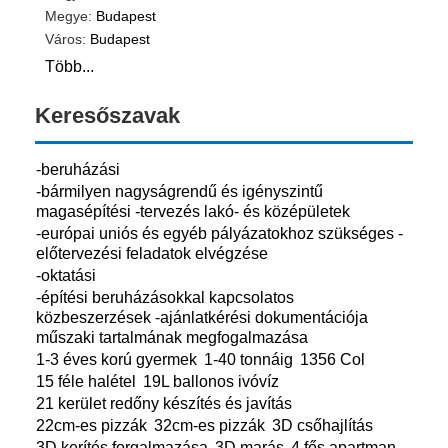
Megye:
Budapest
Város:
Budapest
Több...
Keresőszavak
-beruházási
-bármilyen nagyságrendű és igényszintű
magasépítési -tervezés lakó- és középületek
-európai uniós és egyéb pályázatokhoz szükséges -
előtervezési feladatok elvégzése
-oktatási
-építési beruházásokkal kapcsolatos
közbeszerzések -ajánlatkérési dokumentációja
műszaki tartalmának megfogalmazása
1-3 éves korú gyermek
1-40 tonnáig
1356 Col
15 féle halétel
19L ballonos ivóvíz
21 kerület redőny készítés és javítás
22cm-es pizzák
32cm-es pizzák
3D csőhajlítás
3D kerítés forgalmazása
3D marás
4 fős apartman