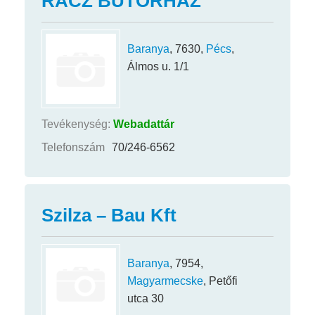
RÁCZ BÚTORHÁZ
Baranya
, 7630,
Pécs
,
Álmos u. 1/1
Tevékenység:
Webadattár
Telefonszám
70/246-6562
Szilza – Bau Kft
Baranya
, 7954,
Magyarmecske
, Petőfi
utca 30