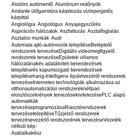
Alsóörs autómentő
Alumínium redőnyök
Andante ülőgarnitúra kárpitozás vízlepergetős
kárpittal
Angiológia
Angiológus
Anyajegyszűrés
Aspirációs hálózatok
Aszfaltozás
Asztalfoglalás
Asztalos munkák
Audi
Automata ajtó-autómosók telepítéseBeléptető
rendszerek tervezéseDigitális videomegfigyelő
rendszerek tervezéseÉpületek villamos
hálózatánakés adatátviteli berendezések
telepítéseés kapumozgató berendezések
telepítésehang-Intelligens épületvezérlő rendszerek
tervezéseInternetes technológiák alkalmazása az
otthonautomatizálási rendszereknélIpari
elosztószekrények tervezésekivitelezésePLC alapú
automatikák
tervezéseprogramozásaRiasztórendszerek
tervezésetelepítéseTűzjelző rendszerek
tervezésevezérlő rendszerének tervezéseVezeték
nélküli kép-
Autóalkatrész