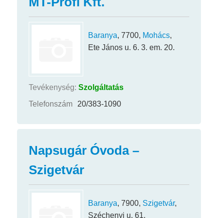
MT-Profi Kft.
Baranya
, 7700,
Mohács
,
Ete János u. 6. 3. em. 20.
Tevékenység:
Szolgáltatás
Telefonszám
20/383-1090
Napsugár Óvoda –
Szigetvár
Baranya
, 7900,
Szigetvár
,
Széchenyi u. 61.