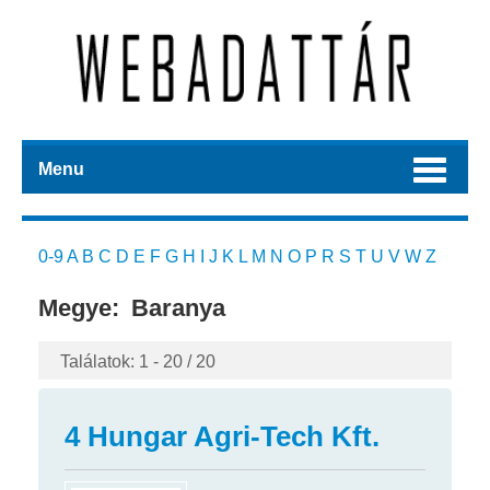
Menu
0-9
A
B
C
D
E
F
G
H
I
J
K
L
M
N
O
P
R
S
T
U
V
W
Z
Megye:
Baranya
Találatok: 1 - 20 / 20
4 Hungar Agri-Tech Kft.