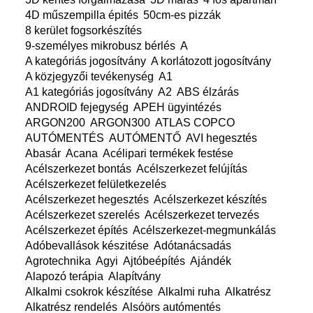
4D műszempilla épités
50cm-es pizzák
8 kerület fogsorkészítés
9-személyes mikrobusz bérlés
A
A kategóriás jogosítvány
A korlátozott jogosítvány
A közjegyzői tevékenység
A1
A1 kategóriás jogosítvány
A2
ABS élzárás
ANDROID fejegység
APEH ügyintézés
ARGON200
ARGON300
ATLAS COPCO
AUTÓMENTÉS
AUTÓMENTŐ
AVI hegesztés
Abasár
Acana
Acélipari termékek festése
Acélszerkezet bontás
Acélszerkezet felújítás
Acélszerkezet felületkezelés
Acélszerkezet hegesztés
Acélszerkezet készítés
Acélszerkezet szerelés
Acélszerkezet tervezés
Acélszerkezet építés
Acélszerkezet-megmunkálás
Adóbevallások készitése
Adótanácsadás
Agrotechnika
Agyi
Ajtóbeépítés
Ajándék
Alapozó terápia
Alapítvány
Alkalmi csokrok készítése
Alkalmi ruha
Alkatrész
Alkatrész rendelés
Alsóörs autómentés