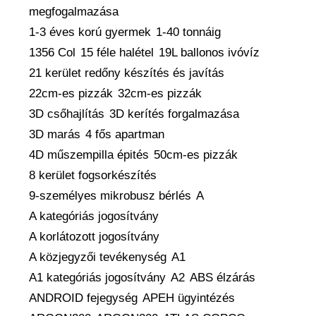
megfogalmazása
1-3 éves korú gyermek
1-40 tonnáig
1356 Col
15 féle halétel
19L ballonos ivóvíz
21 kerület redőny készítés és javítás
22cm-es pizzák
32cm-es pizzák
3D csőhajlítás
3D kerítés forgalmazása
3D marás
4 fős apartman
4D műszempilla épités
50cm-es pizzák
8 kerület fogsorkészítés
9-személyes mikrobusz bérlés
A
A kategóriás jogosítvány
A korlátozott jogosítvány
A közjegyzői tevékenység
A1
A1 kategóriás jogosítvány
A2
ABS élzárás
ANDROID fejegység
APEH ügyintézés