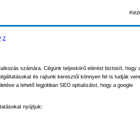
Kez
W
Z
lalkozás számára. Cégünk teljeskörű elérést biztosít, hogy 
gáltatásokat és rajtunk keresztűl könnyen fel is tudják ven
detése a lehető legjobban SEO optializálst, hogy a google
tatásokat nyújtjuk: