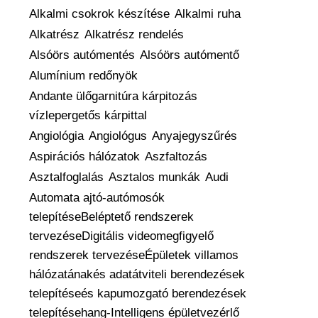
Alkalmi csokrok készítése
Alkalmi ruha
Alkatrész
Alkatrész rendelés
Alsóörs autómentés
Alsóörs autómentő
Alumínium redőnyök
Andante ülőgarnitúra kárpitozás
vízlepergetős kárpittal
Angiológia
Angiológus
Anyajegyszűrés
Aspirációs hálózatok
Aszfaltozás
Asztalfoglalás
Asztalos munkák
Audi
Automata ajtó-autómosók
telepítéseBeléptető rendszerek
tervezéseDigitális videomegfigyelő
rendszerek tervezéseÉpületek villamos
hálózatánakés adatátviteli berendezések
telepítéseés kapumozgató berendezések
telepítésehang-Intelligens épületvezérlő