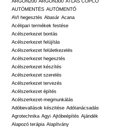
ARGON200
ARGON300
ATLAS COPCO
AUTÓMENTÉS
AUTÓMENTŐ
AVI hegesztés
Abasár
Acana
Acélipari termékek festése
Acélszerkezet bontás
Acélszerkezet felújítás
Acélszerkezet felületkezelés
Acélszerkezet hegesztés
Acélszerkezet készítés
Acélszerkezet szerelés
Acélszerkezet tervezés
Acélszerkezet építés
Acélszerkezet-megmunkálás
Adóbevallások készitése
Adótanácsadás
Agrotechnika
Agyi
Ajtóbeépítés
Ajándék
Alapozó terápia
Alapítvány