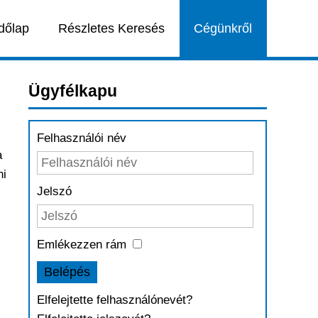
dőlap
Részletes Keresés
Cégünkről
Ügyfélkapu
Felhasználói név
a
ni
Jelszó
Emlékezzen rám
Belépés
Elfelejtette felhasználónevét?