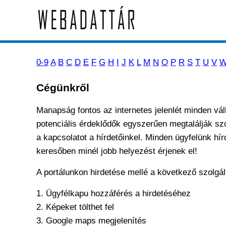
0-9
A
B
C
D
E
F
G
H
I
J
K
L
M
N
O
P
R
S
T
U
V
Cégünkről
Manapság fontos az internetes jelenlét minden vál
potenciális érdeklődők egyszerűen megtalálják szol
a kapcsolatot a hírdetőinkel. Minden ügyfelünk hír
keresőben minél jobb helyezést érjenek el!
A portálunkon hirdetése mellé a következő szolgál
1. Ügyfélkapu hozzáférés a hirdetéséhez
2. Képeket tölthet fel
3. Google maps megjelenítés