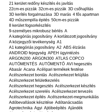
21 kerület redőny készítés és javítás
22cm-es pizzák
32cm-es pizzák
3D csőhajlítás
3D kerítés forgalmazása
3D marás
4 fős apartman
4D műszempilla épités
50cm-es pizzák
8 kerület fogsorkészítés
9-személyes mikrobusz bérlés
A
A kategóriás jogosítvány
A korlátozott jogosítvány
A közjegyzői tevékenység
A1
A1 kategóriás jogosítvány
A2
ABS élzárás
ANDROID fejegység
APEH ügyintézés
ARGON200
ARGON300
ATLAS COPCO
AUTÓMENTÉS
AUTÓMENTŐ
AVI hegesztés
Abasár
Acana
Acélipari termékek festése
Acélszerkezet bontás
Acélszerkezet felújítás
Acélszerkezet felületkezelés
Acélszerkezet hegesztés
Acélszerkezet készítés
Acélszerkezet szerelés
Acélszerkezet tervezés
Acélszerkezet építés
Acélszerkezet-megmunkálás
Adóbevallások készitése
Adótanácsadás
Agrotechnika
Agyi
Ajtóbeépítés
Ajándék