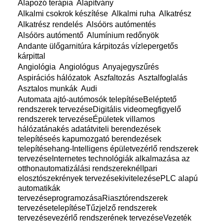
Alapozó terápia
Alapítvány
Alkalmi csokrok készítése
Alkalmi ruha
Alkatrész
Alkatrész rendelés
Alsóörs autómentés
Alsóörs autómentő
Alumínium redőnyök
Andante ülőgarnitúra kárpitozás vízlepergetős
kárpittal
Angiológia
Angiológus
Anyajegyszűrés
Aspirációs hálózatok
Aszfaltozás
Asztalfoglalás
Asztalos munkák
Audi
Automata ajtó-autómosók telepítéseBeléptető
rendszerek tervezéseDigitális videomegfigyelő
rendszerek tervezéseÉpületek villamos
hálózatánakés adatátviteli berendezések
telepítéseés kapumozgató berendezések
telepítésehang-Intelligens épületvezérlő rendszerek
tervezéseInternetes technológiák alkalmazása az
otthonautomatizálási rendszereknélIpari
elosztószekrények tervezésekivitelezésePLC alapú
automatikák
tervezéseprogramozásaRiasztórendszerek
tervezésetelepítéseTűzjelző rendszerek
tervezésevezérlő rendszerének tervezéseVezeték