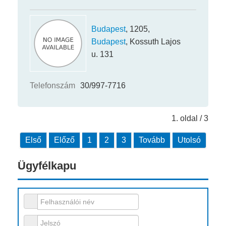
Budapest
, 1205,
Budapest
, Kossuth Lajos
u. 131
Telefonszám
30/997-7716
1. oldal / 3
Első
Előző
1
2
3
Tovább
Utolsó
Ügyfélkapu
Felhasználói név
Jelszó