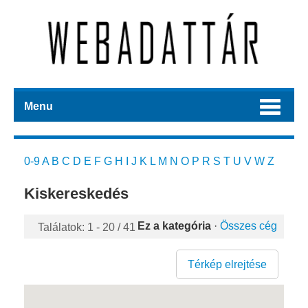
Menu
0-9
A
B
C
D
E
F
G
H
I
J
K
L
M
N
O
P
R
S
T
U
V
W
Z
Kiskereskedés
Ez a kategória
·
Összes cég
Találatok: 1 - 20 / 41
Térkép elrejtése