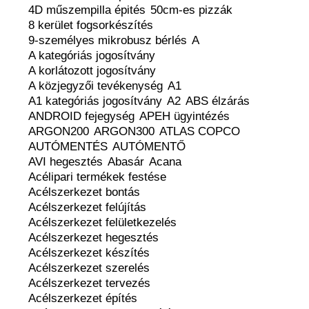
4D műszempilla épités
50cm-es pizzák
8 kerület fogsorkészítés
9-személyes mikrobusz bérlés
A
A kategóriás jogosítvány
A korlátozott jogosítvány
A közjegyzői tevékenység
A1
A1 kategóriás jogosítvány
A2
ABS élzárás
ANDROID fejegység
APEH ügyintézés
ARGON200
ARGON300
ATLAS COPCO
AUTÓMENTÉS
AUTÓMENTŐ
AVI hegesztés
Abasár
Acana
Acélipari termékek festése
Acélszerkezet bontás
Acélszerkezet felújítás
Acélszerkezet felületkezelés
Acélszerkezet hegesztés
Acélszerkezet készítés
Acélszerkezet szerelés
Acélszerkezet tervezés
Acélszerkezet építés