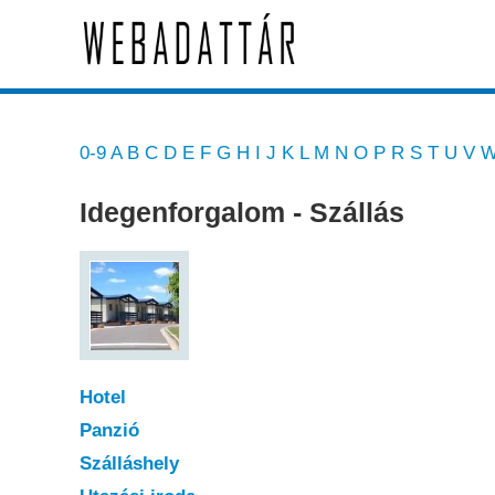
0-9
A
B
C
D
E
F
G
H
I
J
K
L
M
N
O
P
R
S
T
U
V
Idegenforgalom - Szállás
Hotel
Panzió
Szálláshely