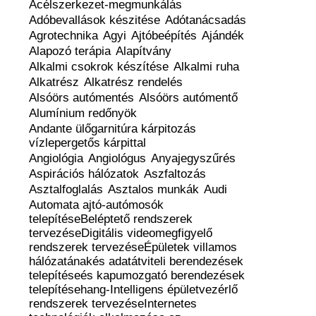
Acélszerkezet-megmunkálás
Adóbevallások készitése
Adótanácsadás
Agrotechnika
Agyi
Ajtóbeépítés
Ajándék
Alapozó terápia
Alapítvány
Alkalmi csokrok készítése
Alkalmi ruha
Alkatrész
Alkatrész rendelés
Alsóörs autómentés
Alsóörs autómentő
Alumínium redőnyök
Andante ülőgarnitúra kárpitozás
vízlepergetős kárpittal
Angiológia
Angiológus
Anyajegyszűrés
Aspirációs hálózatok
Aszfaltozás
Asztalfoglalás
Asztalos munkák
Audi
Automata ajtó-autómosók
telepítéseBeléptető rendszerek
tervezéseDigitális videomegfigyelő
rendszerek tervezéseÉpületek villamos
hálózatánakés adatátviteli berendezések
telepítéseés kapumozgató berendezések
telepítésehang-Intelligens épületvezérlő
rendszerek tervezéseInternetes