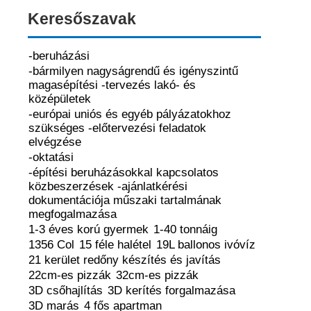
Keresőszavak
-beruházási
-bármilyen nagyságrendű és igényszintű
magasépítési -tervezés lakó- és
középületek
-európai uniós és egyéb pályázatokhoz
szükséges -előtervezési feladatok
elvégzése
-oktatási
-építési beruházásokkal kapcsolatos
közbeszerzések -ajánlatkérési
dokumentációja műszaki tartalmának
megfogalmazása
1-3 éves korú gyermek
1-40 tonnáig
1356 Col
15 féle halétel
19L ballonos ivóvíz
21 kerület redőny készítés és javítás
22cm-es pizzák
32cm-es pizzák
3D csőhajlítás
3D kerítés forgalmazása
3D marás
4 fős apartman