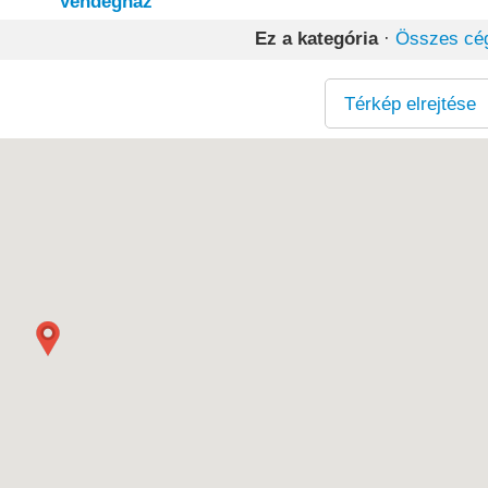
Vendégház
Ez a kategória
·
Összes cé
Térkép elrejtése