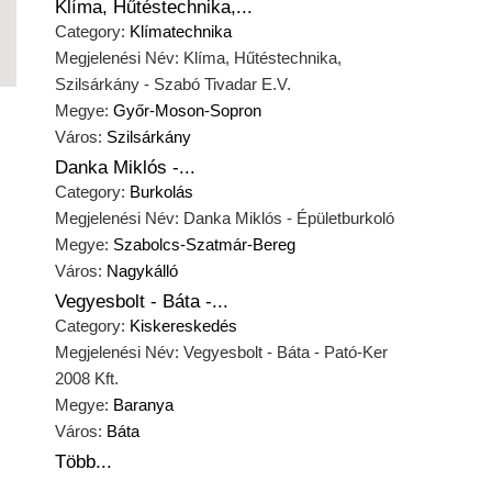
Klíma, Hűtéstechnika,...
Category:
Klímatechnika
Megjelenési Név: Klíma, Hűtéstechnika,
Szilsárkány - Szabó Tivadar E.V.
Megye:
Győr-Moson-Sopron
Város:
Szilsárkány
Danka Miklós -...
Category:
Burkolás
Megjelenési Név: Danka Miklós - Épületburkoló
Megye:
Szabolcs-Szatmár-Bereg
Város:
Nagykálló
Vegyesbolt - Báta -...
Category:
Kiskereskedés
Megjelenési Név: Vegyesbolt - Báta - Pató-Ker
2008 Kft.
Megye:
Baranya
Város:
Báta
Több...