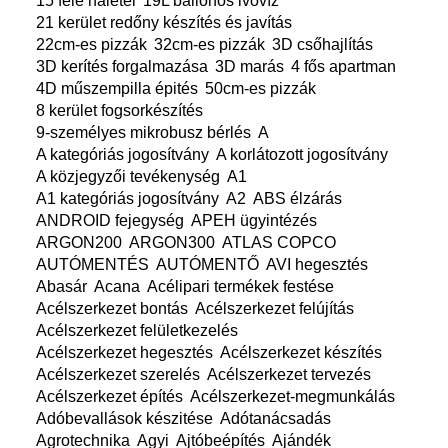
15 féle halétel
19L ballonos ivóvíz
21 kerület redőny készítés és javítás
22cm-es pizzák
32cm-es pizzák
3D csőhajlítás
3D kerítés forgalmazása
3D marás
4 fős apartman
4D műszempilla épités
50cm-es pizzák
8 kerület fogsorkészítés
9-személyes mikrobusz bérlés
A
A kategóriás jogosítvány
A korlátozott jogosítvány
A közjegyzői tevékenység
A1
A1 kategóriás jogosítvány
A2
ABS élzárás
ANDROID fejegység
APEH ügyintézés
ARGON200
ARGON300
ATLAS COPCO
AUTÓMENTÉS
AUTÓMENTŐ
AVI hegesztés
Abasár
Acana
Acélipari termékek festése
Acélszerkezet bontás
Acélszerkezet felújítás
Acélszerkezet felületkezelés
Acélszerkezet hegesztés
Acélszerkezet készítés
Acélszerkezet szerelés
Acélszerkezet tervezés
Acélszerkezet építés
Acélszerkezet-megmunkálás
Adóbevallások készitése
Adótanácsadás
Agrotechnika
Agyi
Ajtóbeépítés
Ajándék