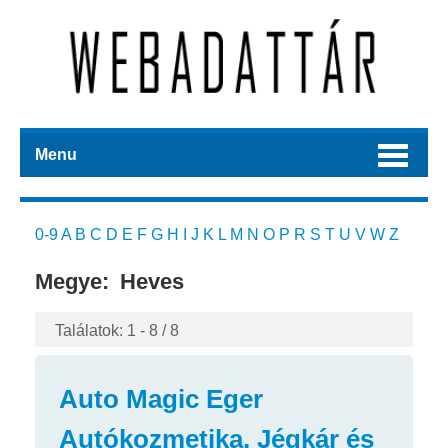
Menu
0-9
A
B
C
D
E
F
G
H
I
J
K
L
M
N
O
P
R
S
T
U
V
W
Z
Megye:
Heves
Találatok: 1 - 8 / 8
Auto Magic Eger
Autókozmetika, Jégkár és