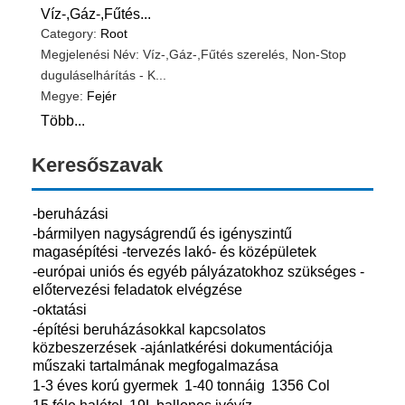
Víz-,Gáz-,Fűtés...
Category:
Root
Megjelenési Név: Víz-,Gáz-,Fűtés szerelés, Non-Stop
duguláselhárítás - K...
Megye:
Fejér
Több...
Keresőszavak
-beruházási
-bármilyen nagyságrendű és igényszintű
magasépítési -tervezés lakó- és középületek
-európai uniós és egyéb pályázatokhoz szükséges -
előtervezési feladatok elvégzése
-oktatási
-építési beruházásokkal kapcsolatos
közbeszerzések -ajánlatkérési dokumentációja
műszaki tartalmának megfogalmazása
1-3 éves korú gyermek
1-40 tonnáig
1356 Col