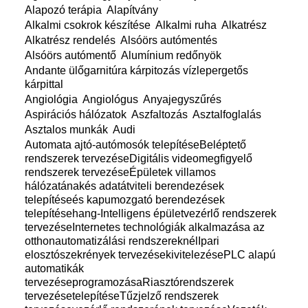
Alapozó terápia
Alapítvány
Alkalmi csokrok készítése
Alkalmi ruha
Alkatrész
Alkatrész rendelés
Alsóörs autómentés
Alsóörs autómentő
Alumínium redőnyök
Andante ülőgarnitúra kárpitozás vízlepergetős
kárpittal
Angiológia
Angiológus
Anyajegyszűrés
Aspirációs hálózatok
Aszfaltozás
Asztalfoglalás
Asztalos munkák
Audi
Automata ajtó-autómosók telepítéseBeléptető
rendszerek tervezéseDigitális videomegfigyelő
rendszerek tervezéseÉpületek villamos
hálózatánakés adatátviteli berendezések
telepítéseés kapumozgató berendezések
telepítésehang-Intelligens épületvezérlő rendszerek
tervezéseInternetes technológiák alkalmazása az
otthonautomatizálási rendszereknélIpari
elosztószekrények tervezésekivitelezésePLC alapú
automatikák
tervezéseprogramozásaRiasztórendszerek
tervezésetelepítéseTűzjelző rendszerek