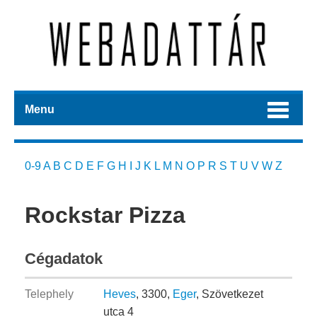
Menu
0-9
A
B
C
D
E
F
G
H
I
J
K
L
M
N
O
P
R
S
T
U
V
W
Z
Rockstar Pizza
Cégadatok
Telephely
Heves
, 3300,
Eger
, Szövetkezet
utca 4