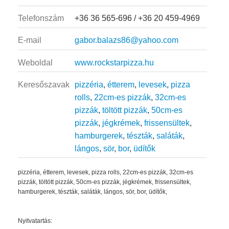
Telefonszám
+36 36 565-696 / +36 20 459-4969
E-mail
gabor.balazs86@yahoo.com
Weboldal
www.rockstarpizza.hu
Keresőszavak
pizzéria
,
étterem
,
levesek
,
pizza
rolls
,
22cm-es pizzák
,
32cm-es
pizzák
,
töltött pizzák
,
50cm-es
pizzák
,
jégkrémek
,
frissensültek
,
hamburgerek
,
tészták
,
saláták
,
lángos
,
sör
,
bor
,
üdítők
pizzéria, étterem, levesek, pizza rolls, 22cm-es pizzák, 32cm-es
pizzák, töltött pizzák, 50cm-es pizzák, jégkrémek, frissensültek,
hamburgerek, tészták, saláták, lángos, sör, bor, üdítők,
Nyitvatartás: