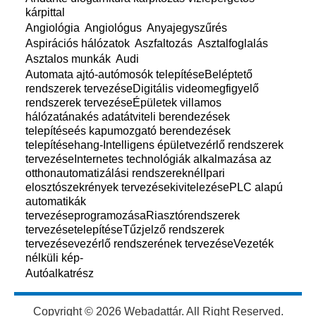
kárpittal
Angiológia
Angiológus
Anyajegyszűrés
Aspirációs hálózatok
Aszfaltozás
Asztalfoglalás
Asztalos munkák
Audi
Automata ajtó-autómosók telepítéseBeléptető
rendszerek tervezéseDigitális videomegfigyelő
rendszerek tervezéseÉpületek villamos
hálózatánakés adatátviteli berendezések
telepítéseés kapumozgató berendezések
telepítésehang-Intelligens épületvezérlő rendszerek
tervezéseInternetes technológiák alkalmazása az
otthonautomatizálási rendszereknélIpari
elosztószekrények tervezésekivitelezésePLC alapú
automatikák
tervezéseprogramozásaRiasztórendszerek
tervezésetelepítéseTűzjelző rendszerek
tervezésevezérlő rendszerének tervezéseVezeték
nélküli kép-
Autóalkatrész
Copyright © 2026 Webadattár. All Right Reserved.