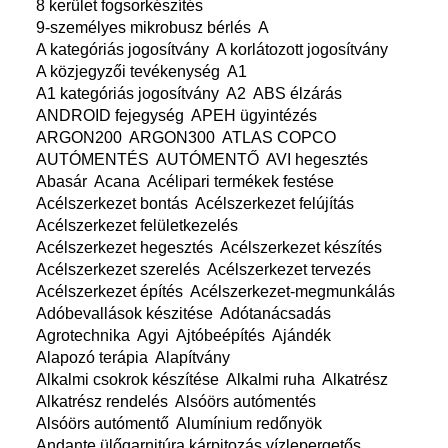
8 kerület fogsorkészítés
9-személyes mikrobusz bérlés
A
A kategóriás jogosítvány
A korlátozott jogosítvány
A közjegyzői tevékenység
A1
A1 kategóriás jogosítvány
A2
ABS élzárás
ANDROID fejegység
APEH ügyintézés
ARGON200
ARGON300
ATLAS COPCO
AUTÓMENTÉS
AUTÓMENTŐ
AVI hegesztés
Abasár
Acana
Acélipari termékek festése
Acélszerkezet bontás
Acélszerkezet felújítás
Acélszerkezet felületkezelés
Acélszerkezet hegesztés
Acélszerkezet készítés
Acélszerkezet szerelés
Acélszerkezet tervezés
Acélszerkezet építés
Acélszerkezet-megmunkálás
Adóbevallások készitése
Adótanácsadás
Agrotechnika
Agyi
Ajtóbeépítés
Ajándék
Alapozó terápia
Alapítvány
Alkalmi csokrok készítése
Alkalmi ruha
Alkatrész
Alkatrész rendelés
Alsóörs autómentés
Alsóörs autómentő
Alumínium redőnyök
Andante ülőgarnitúra kárpitozás vízlepergetős