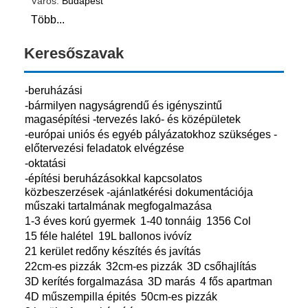
Város:
Budapest
Több...
Keresőszavak
-beruházási
-bármilyen nagyságrendű és igényszintű
magasépítési -tervezés lakó- és középületek
-európai uniós és egyéb pályázatokhoz szükséges -
előtervezési feladatok elvégzése
-oktatási
-építési beruházásokkal kapcsolatos
közbeszerzések -ajánlatkérési dokumentációja
műszaki tartalmának megfogalmazása
1-3 éves korú gyermek
1-40 tonnáig
1356 Col
15 féle halétel
19L ballonos ivóvíz
21 kerület redőny készítés és javítás
22cm-es pizzák
32cm-es pizzák
3D csőhajlítás
3D kerítés forgalmazása
3D marás
4 fős apartman
4D műszempilla épités
50cm-es pizzák